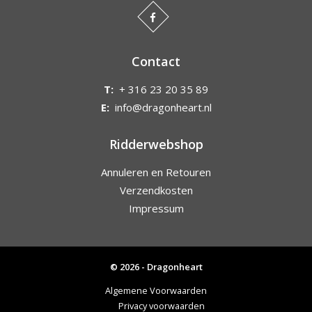
Contact
T:
+ 316 23 20 35 89
E:
info@dragonheart.nl
Ridderwebshop
Annuleren en Retouren
Verzendkosten
Impressum
© 2026 - Dragonheart
Algemene Voorwaarden
Privacy voorwaarden