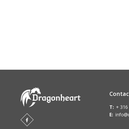
Contac
T:
+ 316
E:
info@