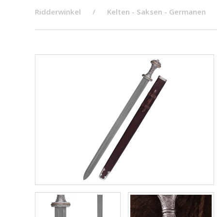
Ridderwinkel
Kelten - Saksen - Germanen