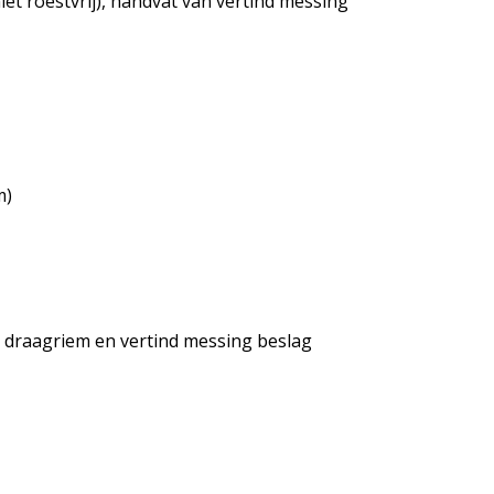
niet roestvrij), handvat van vertind messing
m)
n draagriem en vertind messing beslag