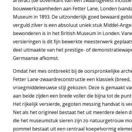
artefact (de bovenkant van een zwaardgevest inclusi
bouwwerkzaamheden aan Fetter Lane, Londen (vandaa
Museum in 1893. De uitzonderlijk goed bewaard geblev
verguld zilver is een absoluut uniek stuk Middel-Ange
bewonderen is in het British Museum in Londen. Vanwe
versieringen is dit fijn bewerkte meesterwerk geplaa
deel uitmaakte van het prestige- of demonstratiewape
Germaanse afkomst.
Omdat het mes ontbreekt bij de oorspronkelijke arche
Fetter Lane-zwaardreconstructie een klassiek (breed, 
vroegmiddeleeuwse stijl gekozen. Deze is gemaakt va
aan beide zijden een brede voller die bijna tot de punt 
Het rijkelijk versierde, gegoten messing handvat is ver
Net als het origineel bestaat het uit meerdere delen d
die het museumstuk sieren zijn zo natuurgetrouw mo
pommel bestaat uit een centraal koepelvormig element