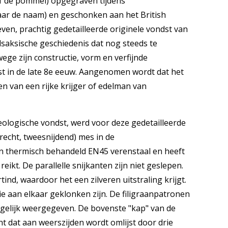
ef de pommel) opgegraven tijdens
r de naam) en geschonken aan het British
en, prachtig gedetailleerde originele vondst van
lsaksische geschiedenis dat nog steeds te
ge zijn constructie, vorm en verfijnde
tst in de late 8e eeuw. Aangenomen wordt dat het
n van een rijke krijger of edelman van
ologische vondst, werd voor deze gedetailleerde
recht, tweesnijdend) mes in de
n thermisch behandeld EN45 verenstaal en heeft
reikt. De parallelle snijkanten zijn niet geslepen.
tind, waardoor het een zilveren uitstraling krijgt.
ie aan elkaar geklonken zijn. De filigraanpatronen
gelijk weergegeven. De bovenste "kap" van de
 dat aan weerszijden wordt omlijst door drie