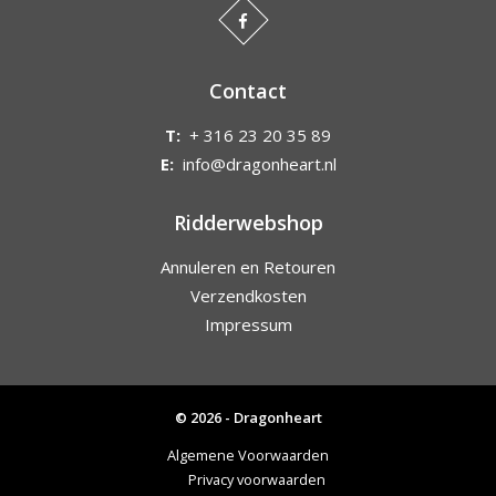
Contact
T:
+ 316 23 20 35 89
E:
info@dragonheart.nl
Ridderwebshop
Annuleren en Retouren
Verzendkosten
Impressum
© 2026 - Dragonheart
Algemene Voorwaarden
Privacy voorwaarden