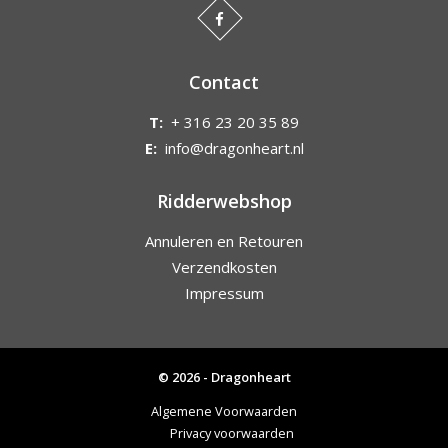
Contact
T:
+ 316 23 20 35 89
E:
info@dragonheart.nl
Ridderwebshop
Annuleren en Retouren
Verzendkosten
Impressum
© 2026 - Dragonheart
Algemene Voorwaarden
Privacy voorwaarden