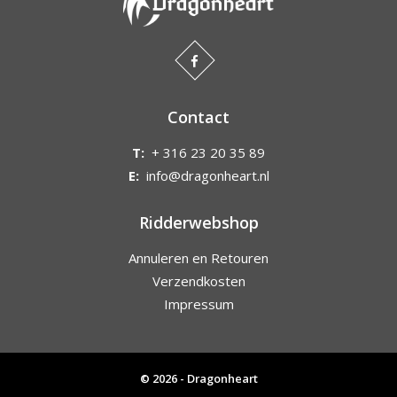
Contact
T:
+ 316 23 20 35 89
E:
info@dragonheart.nl
Ridderwebshop
Annuleren en Retouren
Verzendkosten
Impressum
© 2026 - Dragonheart