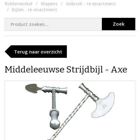
Ridderwinkel
Wapens
Gebruik - re-enactment
Bijlen - re-enactment
Zoek
Terug naar overzicht
Middeleeuwse Strijdbijl - Axe