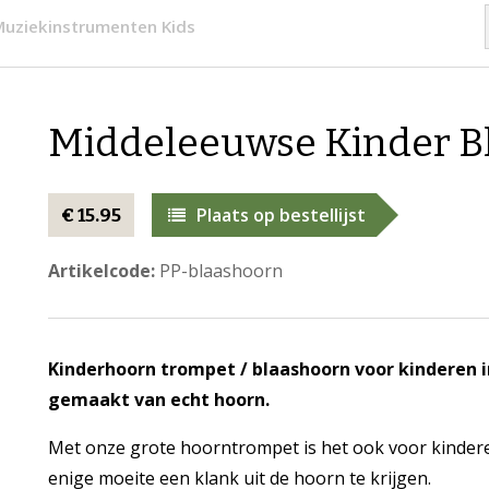
Muziekinstrumenten Kids
Middeleeuwse Kinder B
Plaats op bestellijst
€ 15.95
Artikelcode:
PP-blaashoorn
Kinderhoorn trompet / blaashoorn voor kinderen i
gemaakt van echt hoorn.
Met onze grote hoorntrompet is het ook voor kindere
enige moeite een klank uit de hoorn te krijgen.