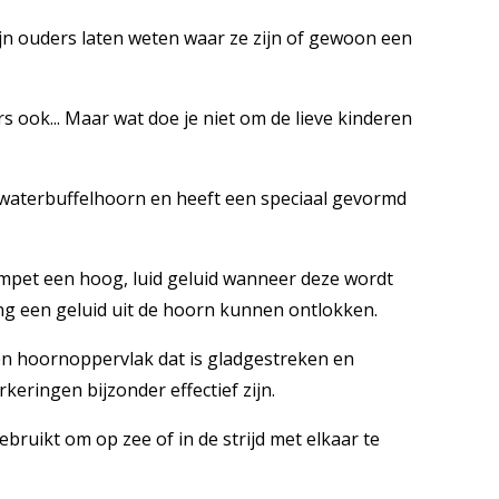
ijn ouders laten weten waar ze zijn of gewoon een
rs ook... Maar wat doe je niet om de lieve kinderen
waterbuffelhoorn en heeft een speciaal gevormd
pet een hoog, luid geluid wanneer deze wordt
ng een geluid uit de hoorn kunnen ontlokken.
en hoornoppervlak dat is gladgestreken en
eringen bijzonder effectief zijn.
ruikt om op zee of in de strijd met elkaar te