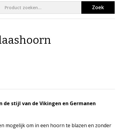
Zoek
laashoorn
n de stijl van de Vikingen en Germanen
n mogelijk om in een hoorn te blazen en zonder