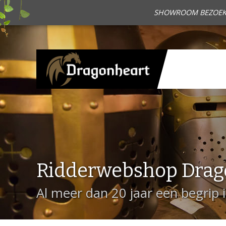
SHOWROOM BEZOEKEN?
Ridderwebshop Drag
Al meer dan 20 jaar een begrip 