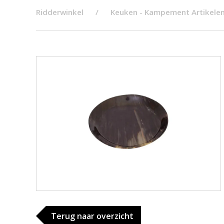
Ridderwinkel
Keuken - Kampement Artikele
Terug naar overzicht