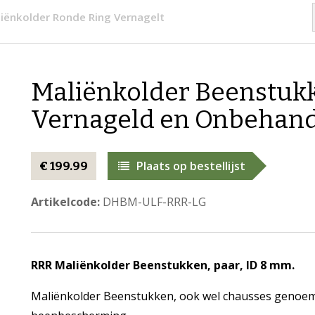
iënkolder Ronde Ring Vernagelt
Maliënkolder Beenstukk
Vernageld en Onbehan
Plaats op bestellijst
€ 199.99
Artikelcode:
DHBM-ULF-RRR-LG
RRR Maliënkolder Beenstukken, paar, ID 8 mm.
Maliënkolder Beenstukken, ook wel chausses genoemd