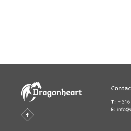
Contac
T:
+ 316
E:
info@