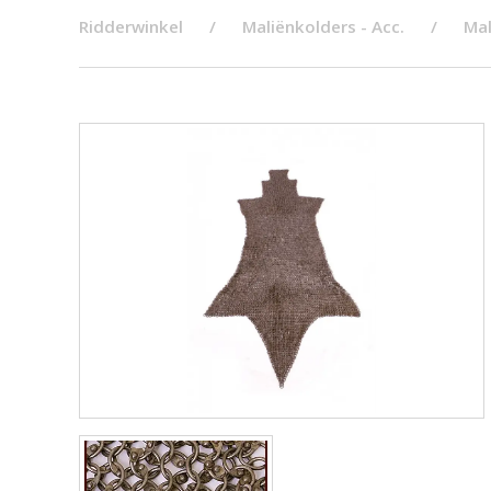
Ridderwinkel
Maliënkolders - Acc.
Mal