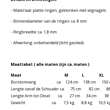
- Materiaal: platte ringen, geklonken met wignagels
- Binnendiameter van de ringen: ca. 8 mm
- Ringbreedte: ca. 1,8 mm
- Afwerking: onbehandeld (licht geolied)
Maattabel: ( alle maten zijn ca. maten )
Maat M L XL
Borstomvang ca. 124 cm 138 cm 150 
Lengte vanaf de Schouder ca. 75 cm 82 cm 86
Lengte Arm tot Oksel ca. 27 cm 34 cm 38 
Gewicht ca. 7,5 kg 8,8 kg 10,5 k