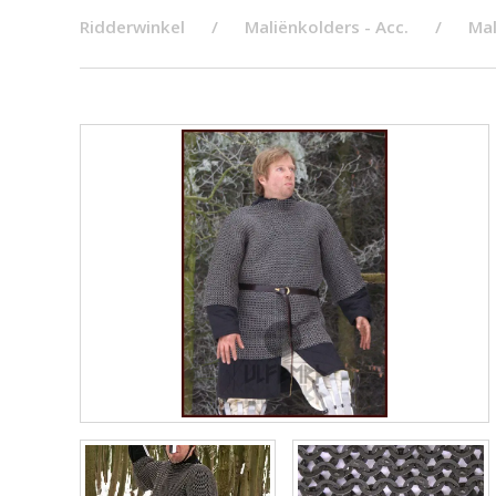
Ridderwinkel
Maliënkolders - Acc.
Mal