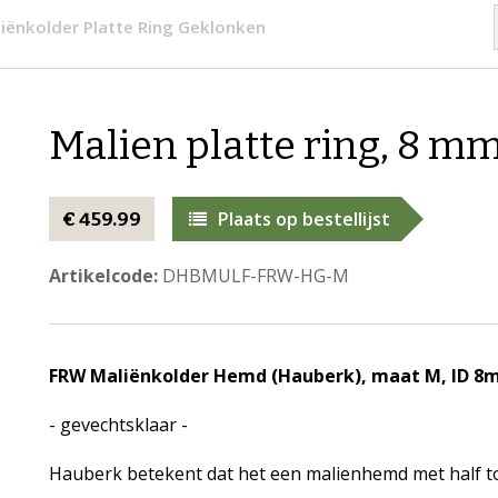
iënkolder Platte Ring Geklonken
Malien platte ring, 8 m
Plaats op bestellijst
€ 459.99
Artikelcode:
DHBMULF-FRW-HG-M
FRW Maliënkolder Hemd (Hauberk), maat M, ID 8
- gevechtsklaar -
Hauberk betekent dat het een malienhemd met half tot