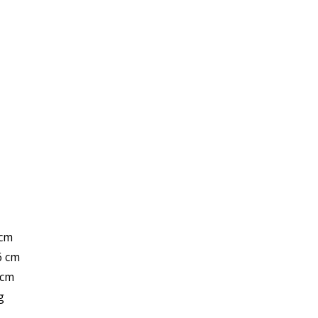
cm
 cm
cm
g