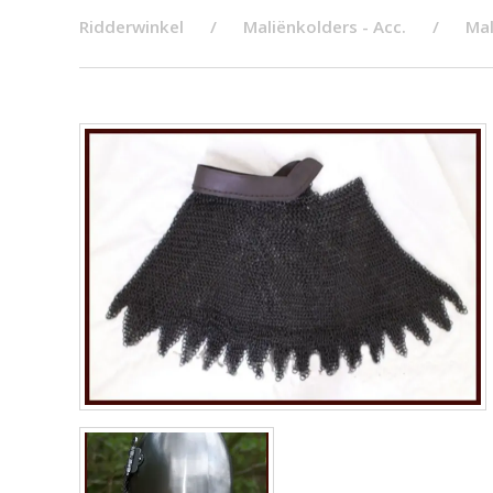
Ridderwinkel
Maliënkolders - Acc.
Mal