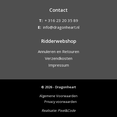
Contact
T:
+ 316 23 20 35 89
E:
info@dragonheart.nl
Ridderwebshop
Annuleren en Retouren
Verzendkosten
Impressum
© 2026 - Dragonheart
Algemene Voorwaarden
Privacy voorwaarden
Realisatie:
Pixel&Code