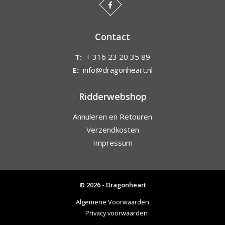
Contact
T:
+ 316 23 20 35 89
E:
info@dragonheart.nl
Ridderwebshop
Annuleren en Retouren
Verzendkosten
Impressum
© 2026 - Dragonheart
Algemene Voorwaarden
Privacy voorwaarden