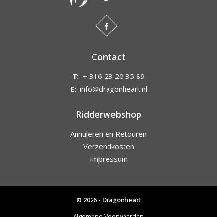
Contact
T:
+ 316 23 20 35 89
E:
info@dragonheart.nl
Ridderwebshop
Annuleren en Retouren
Verzendkosten
Impressum
© 2026 - Dragonheart
Algemene Voorwaarden