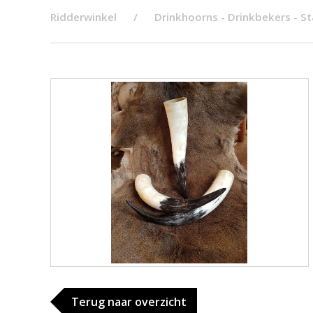
Ridderwinkel
Drinkhoorns - Drinkbekers - S
Terug naar overzicht