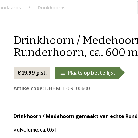
tandaards
Drinkhoorns
Drinkhoorn / Medehoor
Runderhoorn, ca. 600 m
Plaats op bestellijst
€ 19.99 p.st.
Artikelcode:
DHBM-1309100600
Drinkhoorn / Medehoorn gemaakt van echte Runder
Vulvolume: ca. 0,6 l