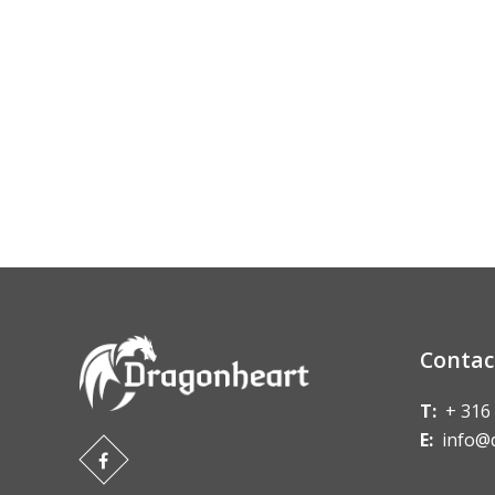
Contac
T:
+ 316
E:
info@