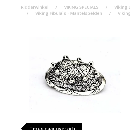
Ridderwinkel
VIKING SPECIALS
Viking 
Viking Fibula`s - Mantelspelden
Vikin
Terug naar overzicht