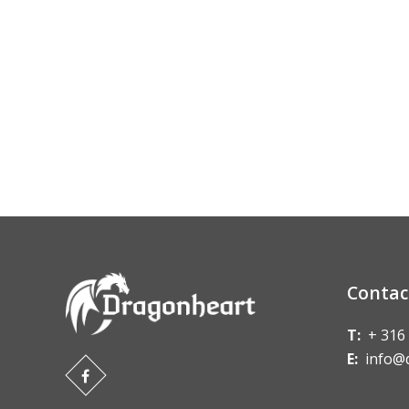
Contac
T:
+ 316
E:
info@