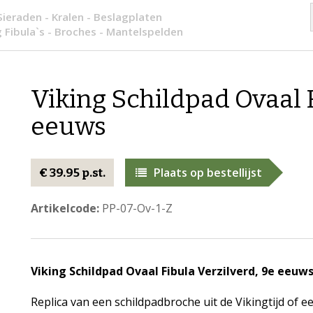
Sieraden - Kralen - Beslagplaten
g Fibula`s - Broches - Mantelspelden
Viking Schildpad Ovaal F
eeuws
Plaats op bestellijst
€ 39.95 p.st.
Artikelcode:
PP-07-Ov-1-Z
Viking Schildpad Ovaal Fibula Verzilverd, 9e eeuws
Replica van een schildpadbroche uit de Vikingtijd of