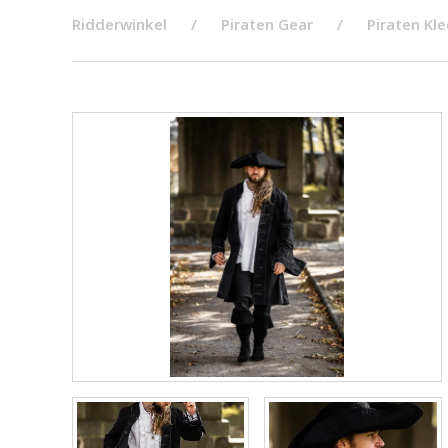
Ridderwinkel
Piraten Gear
Piraten Kl