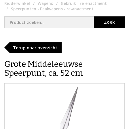
Ridderwinkel
Wapens
Gebruik - re-enactment
Speerpunten - Paalwapens - re-anactment
Zoek
Terug naar overzicht
Grote Middeleeuwse
Speerpunt, ca. 52 cm