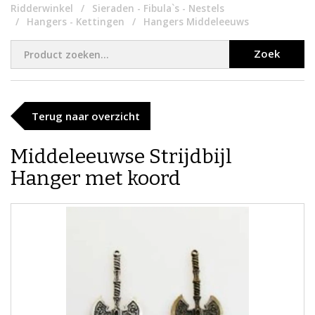
Ridderwinkel
Sieraden - Fibula`s - Nestels
Hangers - Kettingen
Hangers Middeleeuws
Zoek
Terug naar overzicht
Middeleeuwse Strijdbijl
Hanger met koord