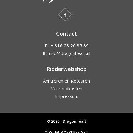
Contact
T:
+ 316 23 20 35 89
E:
info@dragonheart.nl
Ridderwebshop
Annuleren en Retouren
Verzendkosten
Impressum
© 2026 - Dragonheart
Algemene Voorwaarden