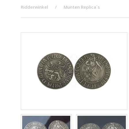
Ridderwinkel
Munten Replica`s