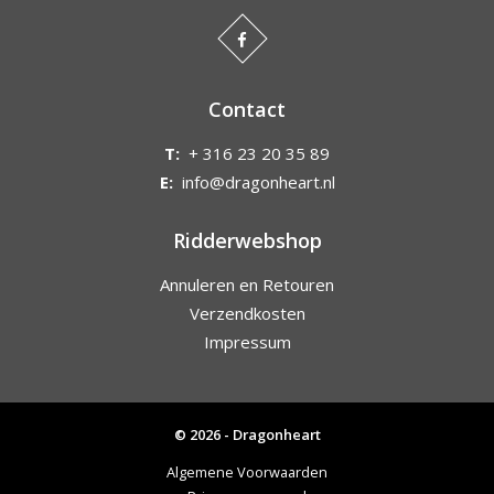
Contact
T:
+ 316 23 20 35 89
E:
info@dragonheart.nl
Ridderwebshop
Annuleren en Retouren
Verzendkosten
Impressum
© 2026 - Dragonheart
Algemene Voorwaarden