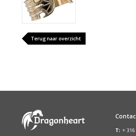
Terug naar overzicht
Contac
T:
+ 316