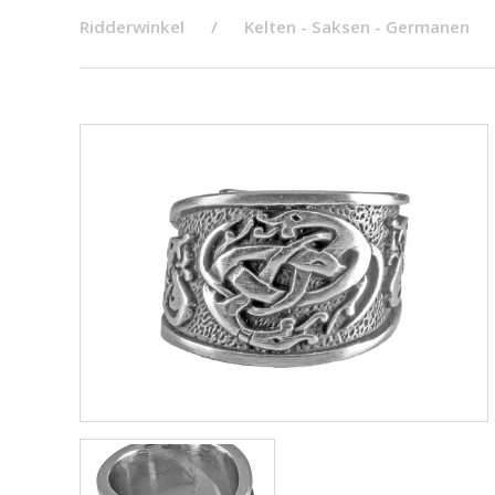
Ridderwinkel
Kelten - Saksen - Germanen