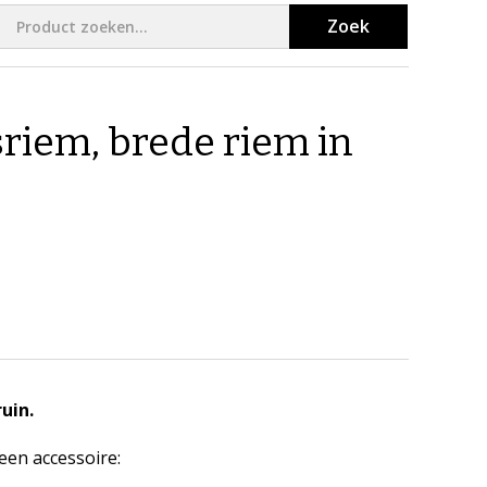
Zoek
sriem, brede riem in
uin.
een accessoire: