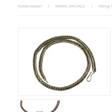
Ridderwinkel
VIKING SPECIALS
Viking 