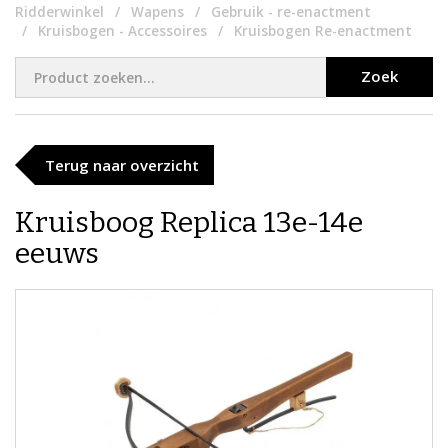
Ridderwinkel
Wapens
Gebruik - re-enactment
Kruisbogen - Accessoires
Kruisbogen Re-enactment
Zoek
Terug naar overzicht
Kruisboog Replica 13e-14e
eeuws