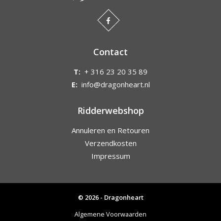
Contact
T:
+ 316 23 20 35 89
E:
info@dragonheart.nl
Ridderwebshop
Annuleren en Retouren
Verzendkosten
Impressum
© 2026 - Dragonheart
Algemene Voorwaarden