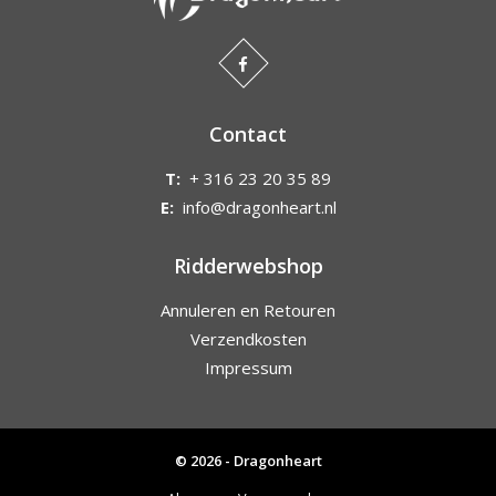
Contact
T:
+ 316 23 20 35 89
E:
info@dragonheart.nl
Ridderwebshop
Annuleren en Retouren
Verzendkosten
Impressum
© 2026 - Dragonheart