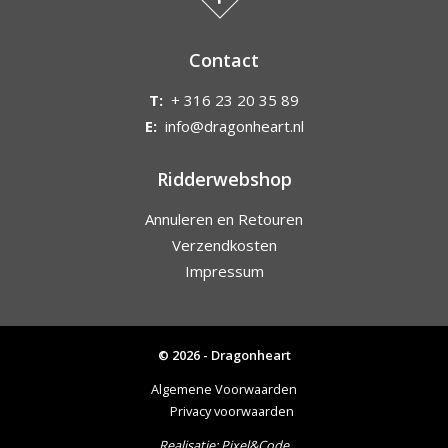
Contact
T:
+ 316 23 20 35 89
E:
info@dragonheart.nl
Ridderwebshop
Annuleren en Retouren
Verzendkosten
Impressum
© 2026 - Dragonheart
Algemene Voorwaarden
Privacy voorwaarden
Realisatie:
Pixel&Code