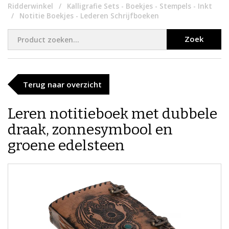
Ridderwinkel
Kalligrafie Sets - Boekjes - Stempels - Inkt
Notitie Boekjes - Lederen Schrijfboeken
Zoek
Terug naar overzicht
Leren notitieboek met dubbele
draak, zonnesymbool en
groene edelsteen