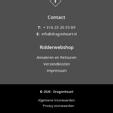
Contact
T:
+ 316 23 20 35 89
E:
info@dragonheart.nl
Ridderwebshop
Annuleren en Retouren
Verzendkosten
Impressum
© 2026 - Dragonheart
Algemene Voorwaarden
Privacy voorwaarden