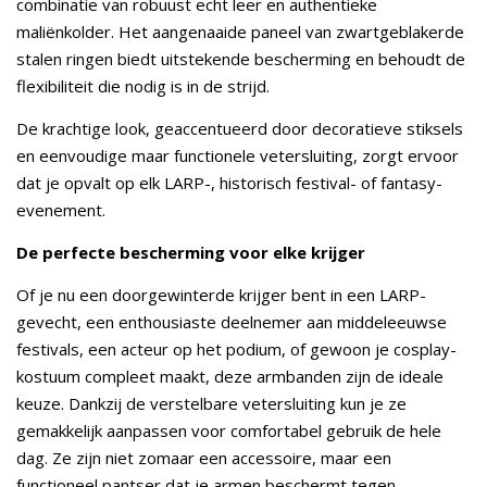
combinatie van robuust echt leer en authentieke
maliënkolder. Het aangenaaide paneel van zwartgeblakerde
stalen ringen biedt uitstekende bescherming en behoudt de
flexibiliteit die nodig is in de strijd.
De krachtige look, geaccentueerd door decoratieve stiksels
en eenvoudige maar functionele vetersluiting, zorgt ervoor
dat je opvalt op elk LARP-, historisch festival- of fantasy-
evenement.
De perfecte bescherming voor elke krijger
Of je nu een doorgewinterde krijger bent in een LARP-
gevecht, een enthousiaste deelnemer aan middeleeuwse
festivals, een acteur op het podium, of gewoon je cosplay-
kostuum compleet maakt, deze armbanden zijn de ideale
keuze. Dankzij de verstelbare vetersluiting kun je ze
gemakkelijk aanpassen voor comfortabel gebruik de hele
dag. Ze zijn niet zomaar een accessoire, maar een
functioneel pantser dat je armen beschermt tegen