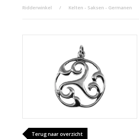
Ridderwinkel
Kelten - Saksen - Germanen
Terug naar overzicht