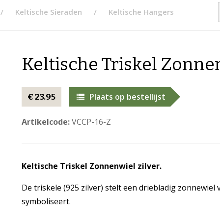
Keltische Sieraden
Keltische Hangers
Keltische Triskel Zonnen
Plaats op bestellijst
€ 23.95
Artikelcode:
VCCP-16-Z
Keltische Triskel Zonnenwiel zilver.
De triskele (925 zilver) stelt een driebladig zonnewie
symboliseert.