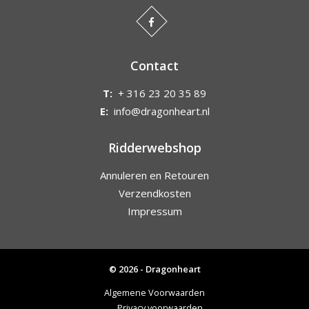
Contact
T:
+ 316 23 20 35 89
E:
info@dragonheart.nl
Ridderwebshop
Annuleren en Retouren
Verzendkosten
Impressum
© 2026 - Dragonheart
Algemene Voorwaarden
Privacy voorwaarden