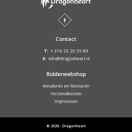
Contact
T:
+ 316 23 20 35 89
E:
info@dragonheart.nl
Ridderwebshop
Annuleren en Retouren
Verzendkosten
Impressum
© 2026 - Dragonheart