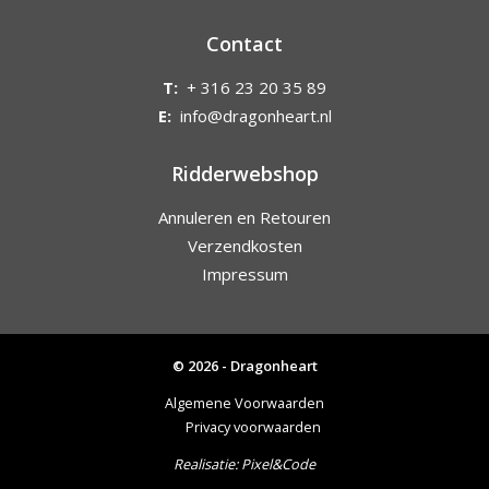
Contact
T:
+ 316 23 20 35 89
E:
info@dragonheart.nl
Ridderwebshop
Annuleren en Retouren
Verzendkosten
Impressum
© 2026 - Dragonheart
Algemene Voorwaarden
Privacy voorwaarden
Realisatie:
Pixel&Code