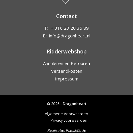
Contact
T:
+ 316 23 20 35 89
E:
info@dragonheart.nl
Ridderwebshop
Annuleren en Retouren
Verzendkosten
Impressum
© 2026 - Dragonheart
Algemene Voorwaarden
Privacy voorwaarden
Realisatie:
Pixel&Code