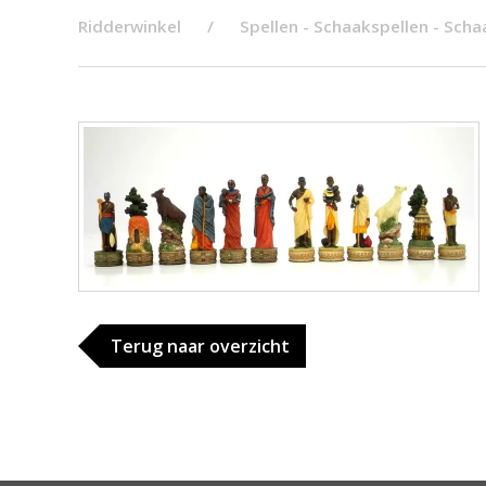
Ridderwinkel
Spellen - Schaakspellen - Sch
Terug naar overzicht