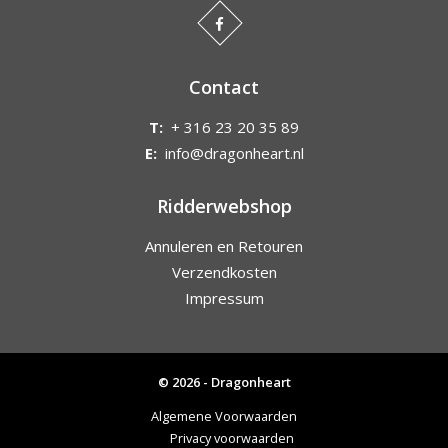
Contact
T:
+ 316 23 20 35 89
E:
info@dragonheart.nl
Ridderwebshop
Annuleren en Retouren
Verzendkosten
Impressum
© 2026 - Dragonheart
Algemene Voorwaarden
Privacy voorwaarden