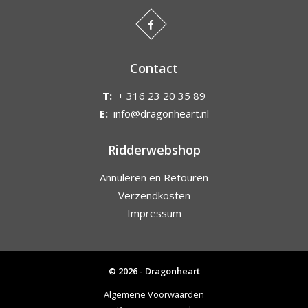
Contact
T:
+ 316 23 20 35 89
E:
info@dragonheart.nl
Ridderwebshop
Annuleren en Retouren
Verzendkosten
Impressum
© 2026 - Dragonheart
Algemene Voorwaarden