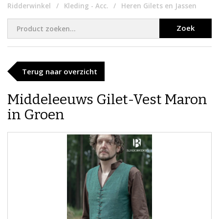
Ridderwinkel
Kleding - Acc.
Heren Gilets en Jassen
Zoek
Terug naar overzicht
Middeleeuws Gilet-Vest Maron
in Groen