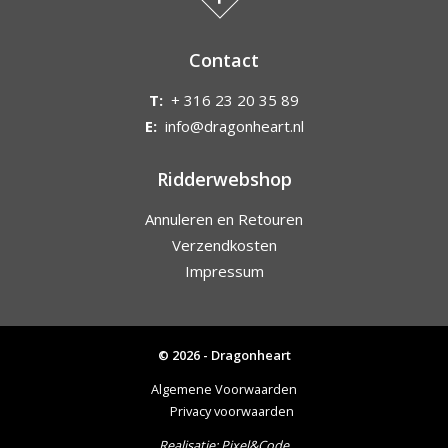
Contact
T:
+ 316 23 20 35 89
E:
info@dragonheart.nl
Ridderwebshop
Annuleren en Retouren
Verzendkosten
Impressum
© 2026 - Dragonheart
Algemene Voorwaarden
Privacy voorwaarden
Realisatie:
Pixel&Code