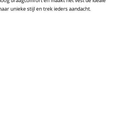
oog draagcomfort en maakt het vest de ideale
aar unieke stijl en trek ieders aandacht.