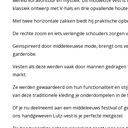
wereld vol avontuur en mystiek. Dit mouwloze vest is 
klassiek ontwerp met V-hals en drie opvallende hout
Met twee horizontale zakken biedt hij praktische opb
De rechte zoom en iets verlengde schouders zorgen 
Geïnspireerd door middeleeuwse mode, brengt ons ves
garderobe.
Vesten als deze werden vaak door mannen gedragen ti
markt.
Ze werden gewaardeerd om hun functionaliteit en stijl
van deze traditionele kleding je onderdompelen in de 
Of je nu deelneemt aan een middeleeuws festival of ge
ons handgeweven Lutz-vest is je perfecte metgezel.