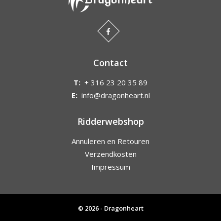
Contact
T:
+ 316 23 20 35 89
E:
info@dragonheart.nl
Ridderwebshop
Annuleren en Retouren
Verzendkosten
Impressum
© 2026 - Dragonheart