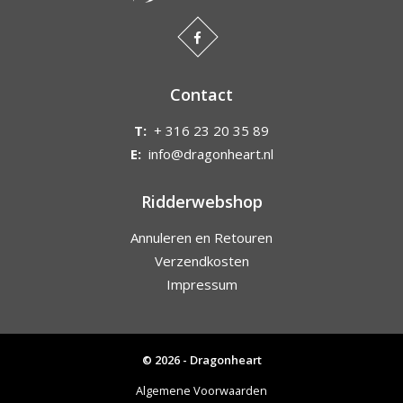
Contact
T:
+ 316 23 20 35 89
E:
info@dragonheart.nl
Ridderwebshop
Annuleren en Retouren
Verzendkosten
Impressum
© 2026 - Dragonheart
Algemene Voorwaarden