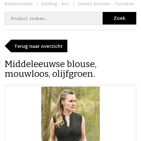
Ridderwinkel
Kleding - Acc.
Dames Blouses - Tunieken
Zoek
Terug naar overzicht
Middeleeuwse blouse,
mouwloos, olijfgroen.