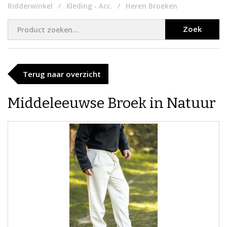
Ridderwinkel
Kleding - Acc.
Heren Broeken
Zoek
Terug naar overzicht
​Middeleeuwse Broek in Natuur