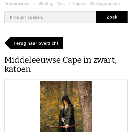
Ridderwinkel
Kleding - Acc.
Cape`s - Omslagdoeken
Zoek
Terug naar overzicht
Middeleeuwse Cape in zwart,
katoen