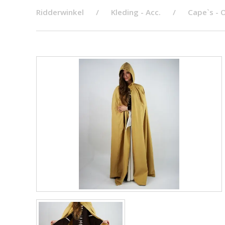
Ridderwinkel
Kleding - Acc.
Cape`s -