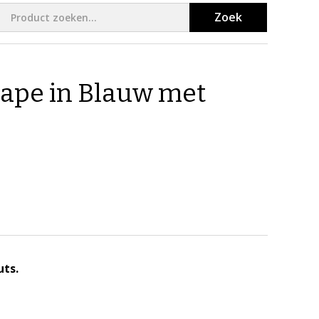
Zoek
ape in Blauw met
ts.