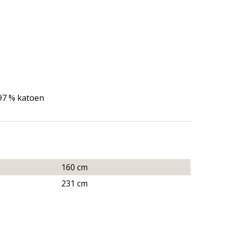
,97 % katoen
160 cm
231 cm