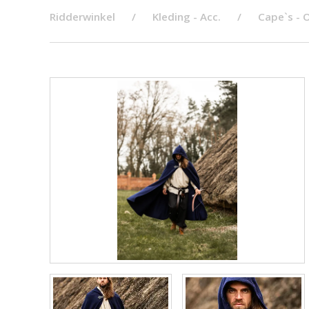
Ridderwinkel
Kleding - Acc.
Cape`s -